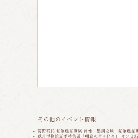
その他のイベント情報
菅野泰紀 鉛筆艦船画展 肖像－黒鋼之城－鉛筆艦船
秋月博物館夏季特集展「朝倉の奇々怪々」
オン 20