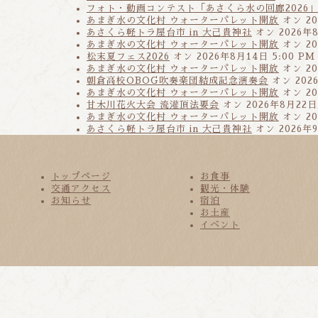
フォト・動画コンテスト「あさくら水の回廊2026
あまぎ水の文化村 ウォーターパレット開放
オン 20
あさくら軽トラ屋台市 in 大己貴神社
オン 2026年8
あまぎ水の文化村 ウォーターパレット開放
オン 20
松末夏フェス2026
オン 2026年8月14日 5:00 PM
あまぎ水の文化村 ウォーターパレット開放
オン 20
朝倉高校OBOG吹奏楽団結成記念演奏会
オン 202
あまぎ水の文化村 ウォーターパレット開放
オン 20
甘木川花火大会 流灌頂法要会
オン 2026年8月22日
あまぎ水の文化村 ウォーターパレット開放
オン 20
あさくら軽トラ屋台市 in 大己貴神社
オン 2026年9
トップページ
お食事
交通アクセス
観光・体験
お知らせ
宿泊
お土産
イベント