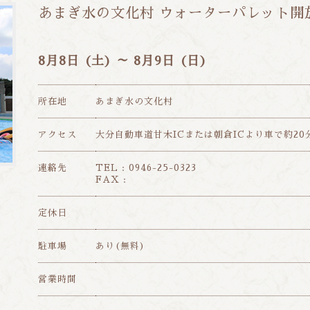
あまぎ水の文化村 ウォーターパレット開
8月
8日
(土)
～ 8月
9日
(日)
所在地
あまぎ水の文化村
アクセス
大分自動車道甘木ICまたは朝倉ICより車で約20
連絡先
TEL : 0946-25-0323
FAX :
定休日
駐車場
あり(無料)
営業時間