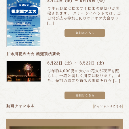
8月14日 (金) ～ 8月14日 (金)
今年もお盆は松末で！松末の夏祭りが開
催されます。 ステージイベントでは、当
日飛び込み参加OKのカラオケ大会やラ
[…]
詳細はこちら
甘木川花火大会 流灌頂法要会
8月22日 (土) ～ 8月22日 (土)
毎年約4,000発の大小の花火が夜空を照
らし、一段と美しく川面に映ります。 ま
た、先祖の御霊や新仏の供養を行う […]
詳細はこちら
動画チャンネル
チャンネルはこちら