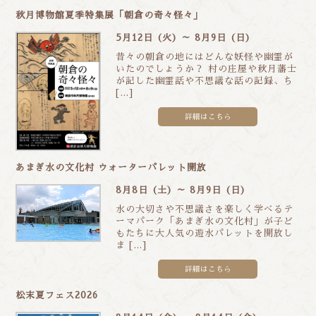
秋月博物館夏季特集展「朝倉の奇々怪々」
5月12日 (火) ～ 8月9日 (日)
昔々の朝倉の地にはどんな妖怪や幽霊が
いたのでしょうか？ 村の庄屋や秋月藩士
が記した幽霊話や不思議な話の記録、ち
[…]
詳細はこちら
あまぎ水の文化村 ウォーターパレット開放
8月8日 (土) ～ 8月9日 (日)
水の大切さや不思議さを楽しく学べるテ
ーマパーク「あまぎ水の文化村」が子ど
もたちに大人気の遊水パレットを開放し
ま […]
詳細はこちら
松末夏フェス2026