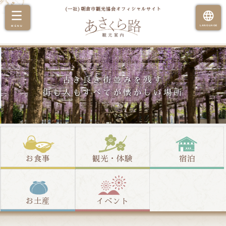
(一社)朝倉市観光協会オフィシャルサイト
古き良き街並みを残す
街も人もすべてが懐かしい場所
お食事
観光・体験
宿泊
お土産
イベント