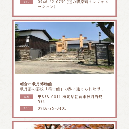
0946-62-0730(道の駅原鶴インフォメ
TEL
ーション)
朝倉市秋月博物館
秋月藩の藩校「稽古館」の跡に建てられた博...
〒838-0011 福岡県朝倉市秋月野鳥
住所
532
0946-25-0405
TEL