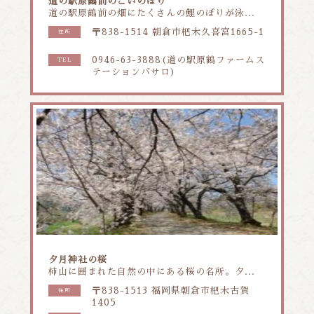
道の駅原鶴前のこいのぼり
道の駅原鶴前の畑にたくさんの鯉のぼりが泳...
〒838-1514 朝倉市杷木久喜宮1665-1
住所
0946-63-3888(道の駅原鶴ファームス
TEL
テーションバサロ)
夕月神社の桜
柿山に囲まれた自然の中にある桜の名所。夕...
〒838-1513 福岡県朝倉市杷木古賀
住所
1405