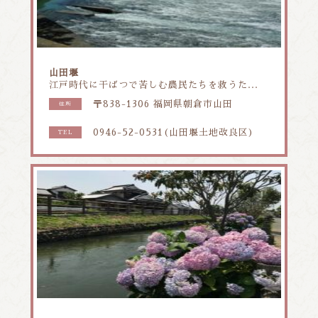
山田堰
江戸時代に干ばつで苦しむ農民たちを救うた...
〒838-1306 福岡県朝倉市山田
住所
0946-52-0531(山田堰土地改良区)
TEL