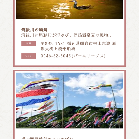
筑後川の鵜飼
筑後川に屋形船が浮かび、原鶴温泉夏の風物...
〒838-1521 福岡県朝倉市杷木志波 原
住所
鶴大橋上流乗船場
0946-62-3043(パームリーブス)
TEL