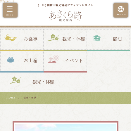
(一社)朝倉市観光協会オフィシャルサイト
お食事
観光・体験
宿泊
お土産
イベント
観光・体験
HOME
＞ 観光・体験