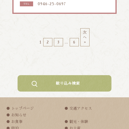
0946-25-0697
TEL
次
へ
1
2
3
…
6
»
絞り込み検索
トップページ
交通アクセス
お知らせ
お食事
観光・体験
宿泊
お土産