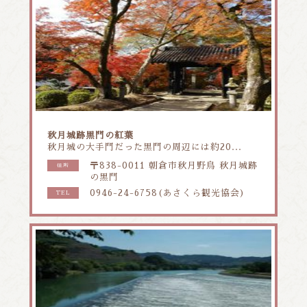
秋月城跡黒門の紅葉
秋月城の大手門だった黒門の周辺には約20...
〒838-0011 朝倉市秋月野鳥 秋月城跡
住所
の黒門
0946-24-6758(あさくら観光協会)
TEL