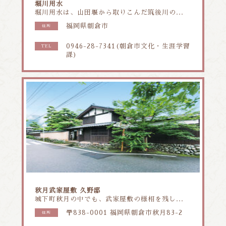
堀川用水
堀川用水は、山田堰から取りこんだ筑後川の...
福岡県朝倉市
住所
0946-28-7341(朝倉市文化・生涯学習
TEL
課)
秋月武家屋敷 久野邸
城下町秋月の中でも、武家屋敷の様相を残し...
〒838-0001 福岡県朝倉市秋月83-2
住所