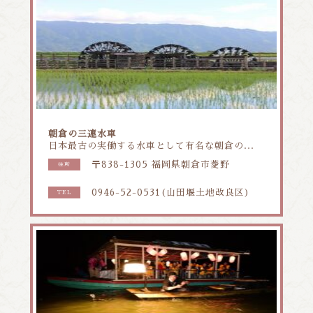
朝倉の三連水車
日本最古の実働する水車として有名な朝倉の...
〒838-1305 福岡県朝倉市菱野
住所
0946-52-0531(山田堰土地改良区)
TEL