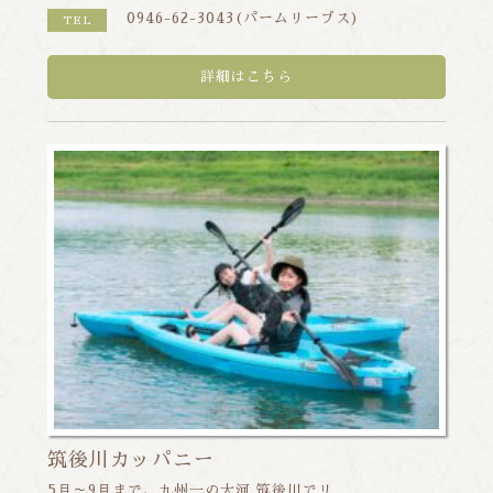
0946-62-3043(パームリーブス)
TEL
詳細はこちら
筑後川カッパニー
5⽉～9⽉まで、九州一の大河 筑後川でリ...