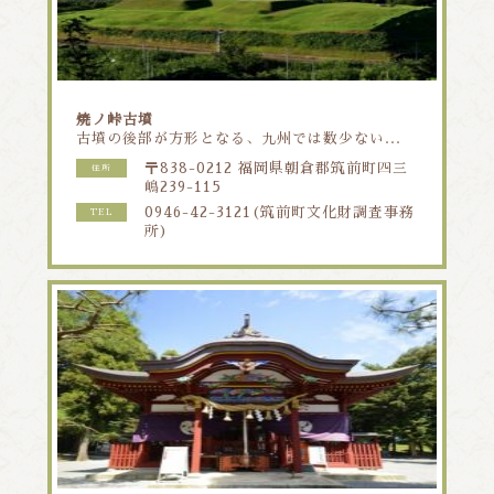
焼ノ峠古墳
古墳の後部が方形となる、九州では数少ない...
〒838-0212 福岡県朝倉郡筑前町四三
住所
嶋239-115
0946-42-3121(筑前町文化財調査事務
TEL
所)