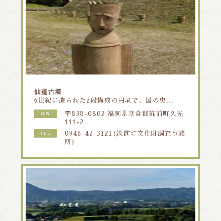
仙道古墳
6世紀に造られた2段構成の円墳で、国の史...
〒838-0802 福岡県朝倉郡筑前町久光
住所
111-2
0946-42-3121(筑前町文化財調査事務
TEL
所)