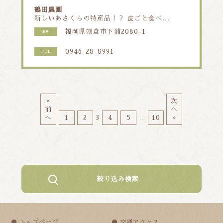
鶴田農園
新しいあさくらの特産品！？ ⽪ごと⾷べ...
福岡県朝倉市下浦2080-1
住所
0946-28-8991
TEL
«
次
前
へ
へ
1
2
3
4
5
…
10
»
絞り込み検索
トップページ
交通アクセス