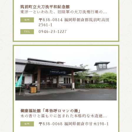
筑前町立大刀洗平和記念館
東洋一といわれた、旧陸軍の大刀洗飛行場の...
〒838-0814 福岡県朝倉郡筑前町高田
住所
2561-1
0946-23-1227
TEL
健康福祉館「卑弥呼ロマンの湯」
木の香りと温もりに包まれた本格的な木造建...
〒838-0068 福岡県朝倉市甘木198-1
住所