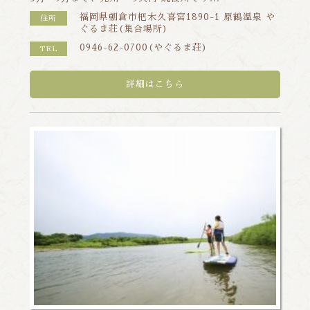
福岡県朝倉市杷木久喜宮1890-1 原鶴温泉 や
住所
ぐるま荘(集合場所)
0946-62-0700(やぐるま荘)
TEL
詳細はこちら