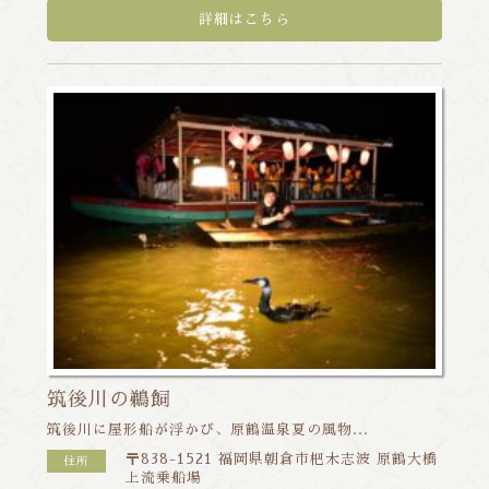
詳細はこちら
筑後川の鵜飼
筑後川に屋形船が浮かび、原鶴温泉夏の風物...
〒838-1521 福岡県朝倉市杷木志波 原鶴大橋
住所
上流乗船場