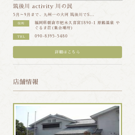
筑後川 activity 川の民
5⽉～9⽉まで、九州一の大河 筑後川でS...
福岡県朝倉市杷木久喜宮1890-1 原鶴温泉 や
住所
ぐるま荘(集合場所)
090-8395-5480
TEL
詳細はこちら
店舗情報