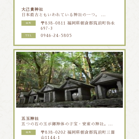
大己貴神社
日本最古ともいわれている神社の一つ。 ...
〒838-0811 福岡県朝倉郡筑前町弥永
住所
697-3
0946-24-5805
TEL
五玉神社
五つの石の玉が御神体の子宝・安産の神社。...
〒838-0202 福岡県朝倉郡筑前町三箇
住所
山1144-1