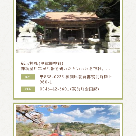
砥上神社(中津屋神社)
神功皇后軍が兵器を研いだといわれる神社。...
〒838-0223 福岡県朝倉郡筑前町砥上
住所
980-1
0946-42-6601(筑前町企画課)
TEL