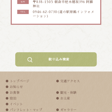
〒838-1505 朝倉市杷木穂坂396 阿蘇
住所
神社
0946-62-0730(道の駅原鶴インフォメ
TEL
ーション)
絞り込み検索
トップページ
交通アクセス
お知らせ
お食事
観光・体験
宿泊
お土産
イベント
パンフレット・マップ
ギャラリー