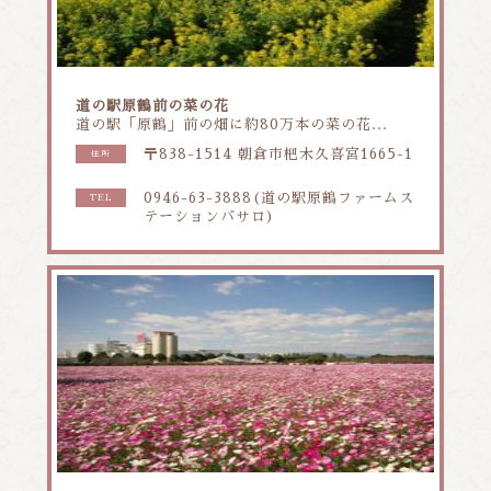
道の駅原鶴前の菜の花
道の駅「原鶴」前の畑に約80万本の菜の花...
〒838-1514 朝倉市杷木久喜宮1665-1
住所
0946-63-3888(道の駅原鶴ファームス
TEL
テーションバサロ)