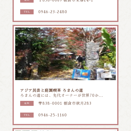
〒838-0069 朝倉市来春24-1
住所
0946-23-2480
TEL
アジア民芸と庭園喫茶 ろまんの道
ろまんの道には、先代オーナーが世界70か...
〒838-0001 朝倉市秋月283
住所
0946-25-1160
TEL