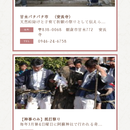
甘木バタバタ市 （安長寺）
天然痘除けと子育て祈願の祭りとして伝えら...
〒838-0068 朝倉市甘木772 安長
住所
寺
0946-24-6758
TEL
【神事のみ】泥打祭り
毎年3月第4日曜日に阿蘇神社で行われる奇...