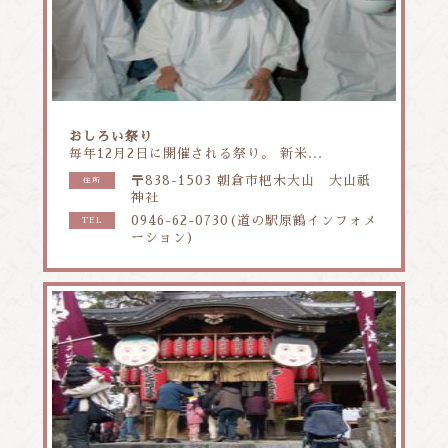
おしろい祭り
毎年12月2日に開催される祭り。 新米...
〒838-1503 朝倉市杷木大山 大山祇
住所
神社
0946-62-0730(道の駅原鶴インフォメ
TEL
ーション)