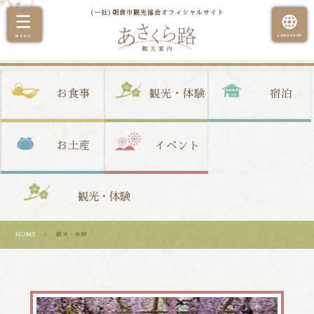
(一社)朝倉市観光協会オフィシャルサイト
お食事
観光・体験
宿泊
お土産
イベント
観光・体験
HOME
＞ 観光・体験