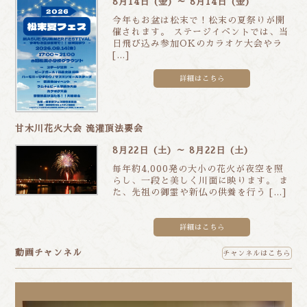
8月14日 (金) ～ 8月14日 (金)
今年もお盆は松末で！松末の夏祭りが開
催されます。 ステージイベントでは、当
日飛び込み参加OKのカラオケ大会やラ
[…]
詳細はこちら
甘木川花火大会 流灌頂法要会
8月22日 (土) ～ 8月22日 (土)
毎年約4,000発の大小の花火が夜空を照
らし、一段と美しく川面に映ります。 ま
た、先祖の御霊や新仏の供養を行う […]
詳細はこちら
動画チャンネル
チャンネルはこちら