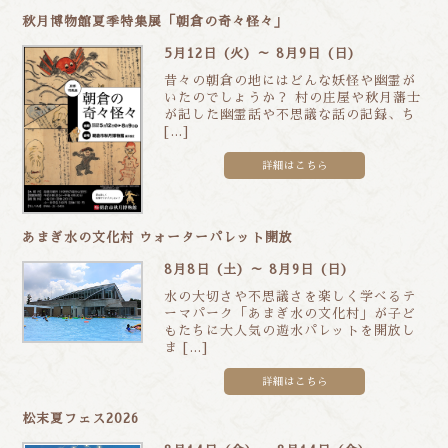
秋月博物館夏季特集展「朝倉の奇々怪々」
5月12日 (火) ～ 8月9日 (日)
昔々の朝倉の地にはどんな妖怪や幽霊が
いたのでしょうか？ 村の庄屋や秋月藩士
が記した幽霊話や不思議な話の記録、ち
[…]
詳細はこちら
あまぎ水の文化村 ウォーターパレット開放
8月8日 (土) ～ 8月9日 (日)
水の大切さや不思議さを楽しく学べるテ
ーマパーク「あまぎ水の文化村」が子ど
もたちに大人気の遊水パレットを開放し
ま […]
詳細はこちら
松末夏フェス2026