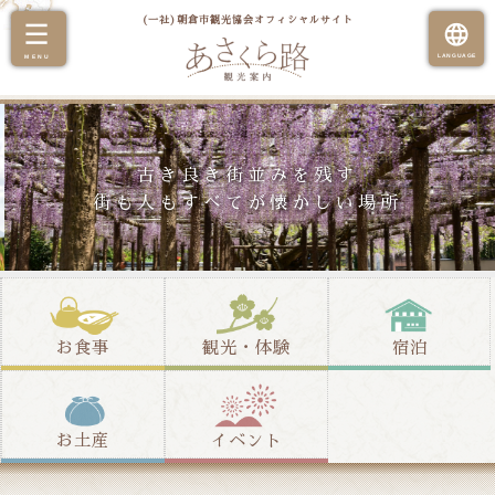
(一社)朝倉市観光協会オフィシャルサイト
古き良き街並みを残す
街も人もすべてが懐かしい場所
お食事
観光・体験
宿泊
お土産
イベント