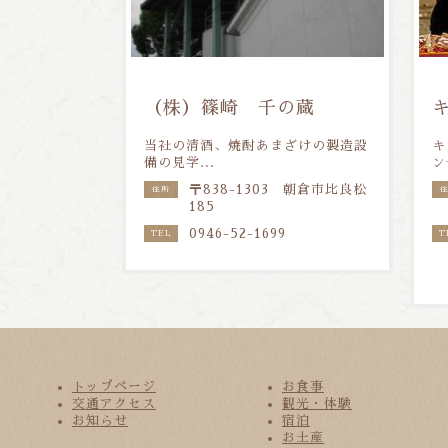
（株）篠崎 千の蔵
当社の清酒、焼酎あまざけの製造設
キ
備の見学...
ン
〒838-1303 朝倉市比良松
住所
185
0946-52-1699
TEL
T
トップページ
お食事
交通アクセス
観光・体験
お知らせ
宿泊
お土産