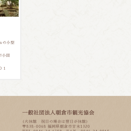
ｍの小型
倉市小田
０１
一般社団法人朝倉市観光協会
(火休館 祝日の場合は翌日が休館)
〒838-0068 福岡県朝倉市甘木1320