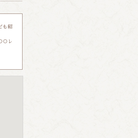
ども紹
○○レ