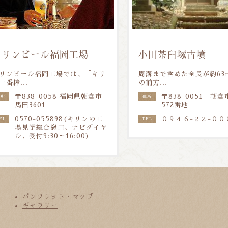
キリンビール福岡工場
小田茶臼塚古墳
リンビール福岡工場では、「キリ
周溝まで含めた全長が約63
一番搾...
の前方...
〒838-0058 福岡県朝倉市
〒838-0051 朝
住所
住所
馬田3601
572番地
0570-055898(キリンの工
０９４６-２２-００
EL
TEL
場見学総合窓口、ナビダイヤ
ル、受付9:30～16:00)
パンフレット・マップ
ギャラリー