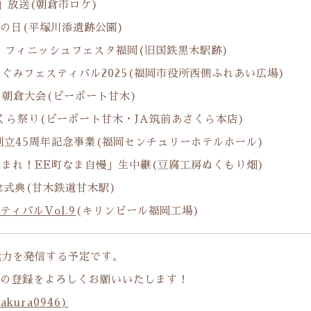
」放送(朝倉市ロケ)
もの日(平塚川添遺跡公園)
25 フィニッシュフェスタ福岡(旧国鉄黒木駅跡)
のめぐみフェスティバル2025(福岡市役所西側ふれあい広場)
ト朝倉大会(ピーポート甘木)
あさくら祭り(ピーポート甘木・JA筑前あさくら本店)
 創立45周年記念事業(福岡センチュリーホテルホール)
「集まれ！EE町なま自慢」生中継(豆腐工房ぬくもり畑)
念式典(甘木鉄道甘木駅)
ィバルVol.9
(キリンビール福岡工場)
の魅力を発信する予定です。
ルの登録をよろしくお願いいたします！
kura0946)