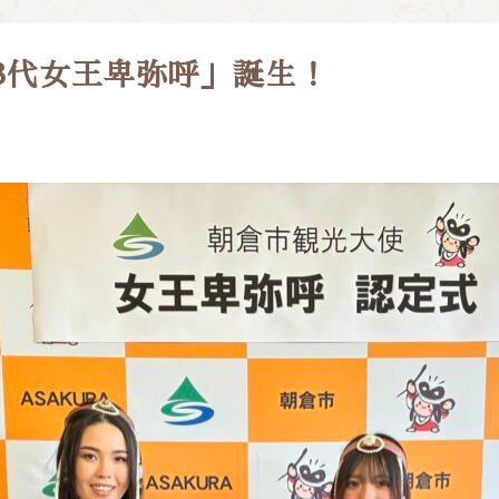
3代女王卑弥呼」誕生！