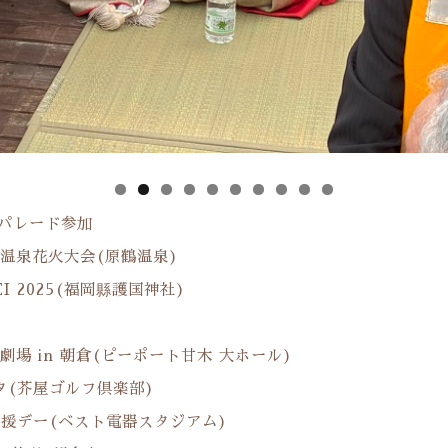
 パレード参加
鶴温泉花火大会(原鶴温泉)
I 2025(福岡縣護国神社)
劇場 in 朝倉(ピーポート甘木 大ホール)
スタ(芥屋ゴルフ倶楽部)
応援デー(ベスト電器スタジアム)