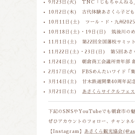
9月23日(火) TNC「じもちゃんねる
10月2日(木) 古代体験あさくら子ど
10月11日(土) ツール・ド・九州20
10月18日(土)・19日(日) 筑後川
11月1日(土) 第22回全国藩校サミッ
11月22日(土)・23日(日) 第5回
1月24日(土) 朝倉商工会議所青年部
2月17日(火) FBSめんたいワイド
3月14日(土) 甘木鉄道開業40周年記
3月21日(土)
あさくらサイクルフェステ
下記のSNSやYouTubeでも朝倉市
ぜひアカウントのフォロー、チャンネ
【Instagram】
あさくら観光協会(@asa