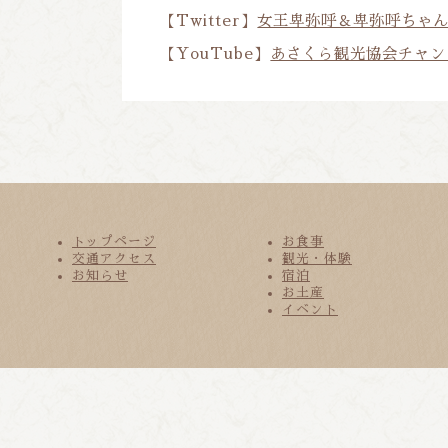
【Twitter】
女王卑弥呼＆卑弥呼ちゃん(@
【YouTube】
あさくら観光協会チャン
トップページ
お食事
交通アクセス
観光・体験
お知らせ
宿泊
お土産
イベント