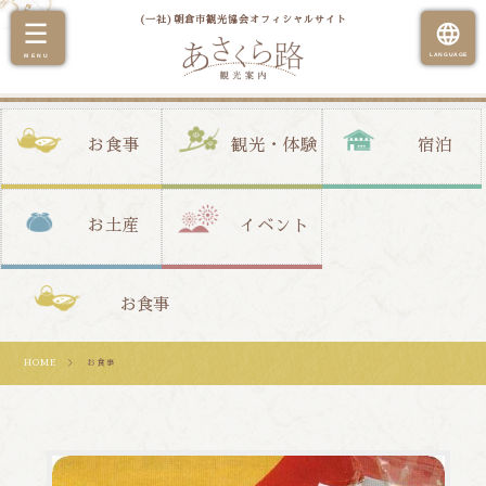
(一社)朝倉市観光協会オフィシャルサイト
お食事
観光・体験
宿泊
お土産
イベント
お食事
HOME
＞ お食事